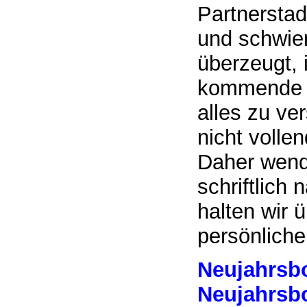
Partnerstad
und schwier
überzeugt, 
kommende w
alles zu ve
nicht volle
Daher wend
schriftlich
halten wir 
persönliche
Neujahrsbo
Neujahrsbo