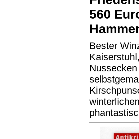
560 Eur
Hammer
Bester Win
Kaiserstuhl
Nussecken
selbstgemac
Kirschpunsc
winterliche
phantastis