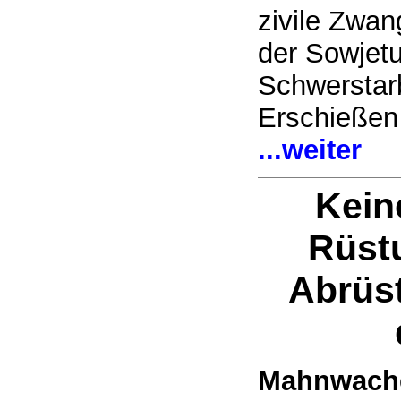
zivile Zwan
der Sowjetu
Schwerstar
Erschieße
...weiter
Kein
Rüst
Abrüst
Mahnwache