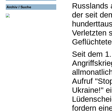
Russlands 
Archiv / Suche
der seit de
hunderttau
Verletzten 
Geflüchtete
Seit dem 1.
Angriffskri
allmonatlic
Aufruf "Sto
Ukraine!" e
Lüdenscheid
fordern ein