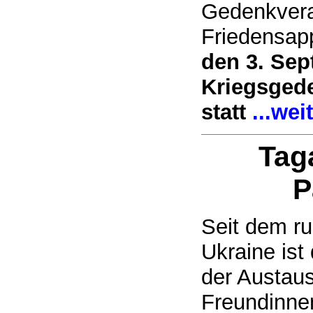
Gedenkvera
Friedensap
den 3. Sep
Kriegsged
statt
...wei
Tag
P
Seit dem ru
Ukraine is
der Austau
Freundinne