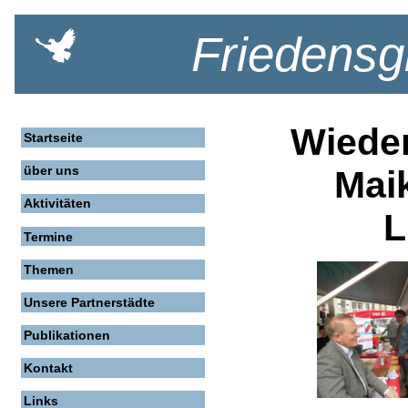
Friedensg
Wieder
Startseite
über uns
Mai
Aktivitäten
L
Termine
Themen
Unsere Partnerstädte
Publikationen
Kontakt
Links