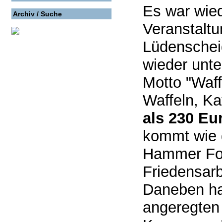
Es war wied
Archiv / Suche
Veranstaltu
Lüdenschei
wieder unte
Motto "Waff
Waffeln, K
als 230 Eu
kommt wie 
Hammer Fo
Friedensarb
Daneben hab
angeregten 