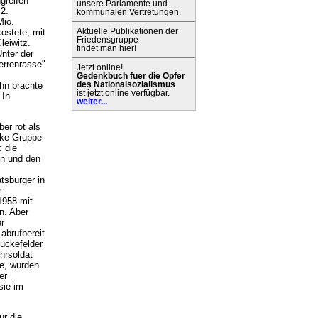
greifen
unsere Parlamente und
2.
kommunalen Vertretungen.
Mio.
Aktuelle Publikationen der
ostete, mit
Friedensgruppe
leiwitz.
findet man hier!
nter der
errenrasse"
Jetzt online!
Gedenkbuch fuer die Opfer
hn brachte
des Nationalsozialismus
ist jetzt online verfügbar.
 In
weiter...
er rot als
arke Gruppe
 die
en und den
tsbürger in
r
1958 mit
n. Aber
r
abrufbereit
Buckefelder
hrsoldat
te, wurden
er
sie im
ür die