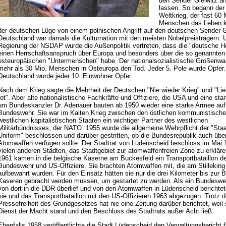
den Sender Gleiwitz an
lassen. So begann der 
Weltkrieg, der fast 60 
Menschen das Leben k
der deutschen Lüge von einem polnischen Angriff auf den deutschen Sender G
Deutschland war damals die Kulturnation mit den meisten Nobelpreisträgern. U
Regierung der NSDAP wurde die Außenpolitik vertreten, dass die "deutsche H
einen Herrschaftsanspruch über Europa und besonders über die so genannten
osteuropäischen "Untermenschen" habe. Der nationalsozialistische Größenwa
mehr als 30 Mio. Menschen in Osteuropa den Tod. Jeder 5. Pole wurde Opfer.
Deutschland wurde jeder 10. Einwohner Opfer.
Nach dem Krieg sagte die Mehrheit der Deutschen "Nie wieder Krieg" und "Lieb
tot". Aber alte nationalistische Fachkräfte und Offiziere, die USA und eine st
um Bundeskanzler Dr. Adenauer bauten ab 1950 wieder eine starke Armee auf:
Bundeswehr. Sie war im Kalten Krieg zwischen den östlichen kommunistisch
westlichen kapitalistischen Staaten ein wichtiger Partner des westlichen
Militärbündnisses, der NATO. 1955 wurde die allgemeine Wehrpflicht der "Staa
Uniform" beschlossen und darüber gestritten, ob die Bundesrepublik auch übe
Atomwaffen verfügen sollte. Der Stadtrat von Lüdenscheid beschloss im Mai 
vielen anderen Städten, das Stadtgebiet zur atomwaffenfreien Zone zu erkläre
1961 kamen in die belgische Kaserne am Buckesfeld ein Transportbataillon de
Bundeswehr und US-Offiziere. Sie brachten Atomwaffen mit, die am Stilleking 
aufbewahrt wurden. Für den Einsätz hätten sie nur die drei Kilometer bis zur 
Kaseren gebracht werden müssen, um gestartet zu werden. Als ein Bundeswe
von dort in die DDR überlief und von den Atomwaffen in Lüdenscheid berichte
sie und das Transportbataillon mit den US-Offizieren 1963 abgezogen. Trotz d
Pressefreiheit des Grundgesetzes hat nie eine Zeitung darüber berichtet, weil 
Dienst der Macht stand und den Beschluss des Stadtrats außer Acht ließ.
Ebenfalls 1958 veröffentlichte die Stadt Lüdenscheid den Verwaltungsbericht f