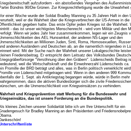
Kriegsbereitschaft aufzufordern - ein abstoßendes Vergehen des Außenministe
Partei Bündnis 90/Die Grünen. Zur Kriegsrechtfertigung wurde die Unwahrheit 
Vor einer Woche wurde der Soldat Bradley Manning zu 35 Jahren Haft in den
verurteilt, weil er die Wahrheit über die Kriegsverbrechen der US-Armee in die
Öffentlichkeit gegeben hatte. Das erste Opfer jeden Krieges ist die Wahrheit. 
eintritt - das ist unser wichtigstes Menschenrecht - wird vom Militär und den 
verfolgt. Wenn wir jedes Jahr hier zusammenkommen, legen wir ein Zeugnis 
Unmenschlichkeiten des AEL Hunswinkel, der anderen NS-Lager und den
Unmenschlichkeiten an Millionen Juden, Sinti, Roma, Homosexuellen, Russen
und anderen Ausländern und Deutschen ab, an die namentlich nirgendwo in L
erinnert wird. Mit der Suche nach der Wahrheit unserer Lokalgeschichte leiste
kleinen Friedensbeitrag. Er entspricht dem Leitsatz des Volksbundes Deutsch
Kriegsgräberfürsorge "Versöhnung über den Gräbern". Lüdenscheids Beitrag i
bedeutend, weil die Wirtschaftskraft und die Einwohnerzahl Lüdenscheids ca.
ein Promille der BRD beträgt und alles, was in Berlin politisch verwirklicht wir
Promille von Lüdenscheid mitgetragen wird. Wenn in den anderen 999 Komm
ebenfalls der 1. Sept. als Antikriegstag begangen würde, würde in Berlin mehr
wahrgenommen, dass die aktiven Bundesbürger sich die zivile Friedenssiche
wünschen, um die Unmenschlichkeit von Kriegseinsätzen zu verhindern.
Wahrheit und Kriegsprävention statt Werbung für die Bundeswehr und
Kriegseinsätze, das ist unsere Forderung an die Bundespolitik.
Als kleines Zeichen unserer Solidarität bitte ich um Ihre Unterschrift für ein
Gnadengesuch für Bradley Manning an den Präsidenten und Friedensnobelprei
Obama.
Dankeschön!
Unterschriftenliste