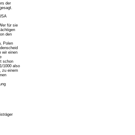
rs der
gesagt.
 USA
Wer für sie
Mächtigen
von den
, Polen
üdenscheid
n wir einen
e
st schon
 1/1000 also
d, zu einem
unen
rung
sträger