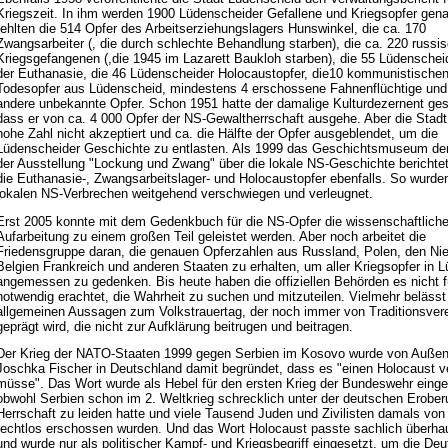
Kriegszeit. In ihm werden 1900 Lüdenscheider Gefallene und Kriegsopfer gen
fehlten die 514 Opfer des Arbeitserziehungslagers Hunswinkel, die ca. 170
Zwangsarbeiter (, die durch schlechte Behandlung starben), die ca. 220 russi
Kriegsgefangenen (,die 1945 im Lazarett Baukloh starben), die 55 Lüdenschei
der Euthanasie, die 46 Lüdenscheider Holocaustopfer, die10 kommunistische
Todesopfer aus Lüdenscheid, mindestens 4 erschossene Fahnenflüchtige und 
andere unbekannte Opfer. Schon 1951 hatte der damalige Kulturdezernent ges
dass er von ca. 4 000 Opfer der NS-Gewaltherrschaft ausgehe. Aber die Stadt
hohe Zahl nicht akzeptiert und ca. die Hälfte der Opfer ausgeblendet, um die
Lüdenscheider Geschichte zu entlasten. Als 1999 das Geschichtsmuseum der
der Ausstellung "Lockung und Zwang" über die lokale NS-Geschichte berichtet
die Euthanasie-, Zwangsarbeitslager- und Holocaustopfer ebenfalls. So wurde
lokalen NS-Verbrechen weitgehend verschwiegen und verleugnet.
Erst 2005 konnte mit dem Gedenkbuch für die NS-Opfer die wissenschaftlich
Aufarbeitung zu einem großen Teil geleistet werden. Aber noch arbeitet die
Friedensgruppe daran, die genauen Opferzahlen aus Russland, Polen, den Nie
Belgien Frankreich und anderen Staaten zu erhalten, um aller Kriegsopfer in 
angemessen zu gedenken. Bis heute haben die offiziellen Behörden es nicht f
notwendig erachtet, die Wahrheit zu suchen und mitzuteilen. Vielmehr beläss
allgemeinen Aussagen zum Volkstrauertag, der noch immer von Traditionsver
geprägt wird, die nicht zur Aufklärung beitrugen und beitragen.
Der Krieg der NATO-Staaten 1999 gegen Serbien im Kosovo wurde von Außen
Joschka Fischer in Deutschland damit begründet, dass es "einen Holocaust v
müsse". Das Wort wurde als Hebel für den ersten Krieg der Bundeswehr einge
obwohl Serbien schon im 2. Weltkrieg schrecklich unter der deutschen Erobe
Herrschaft zu leiden hatte und viele Tausend Juden und Zivilisten damals vo
rechtlos erschossen wurden. Und das Wort Holocaust passte sachlich überhau
und wurde nur als politischer Kampf- und Kriegsbegriff eingesetzt, um die De