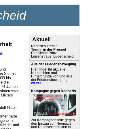
cheid
Aktuell
rheit
Nächstes Treffen:
Termin in der Presse!
Der Kleine Prinz
df
Luisenstraße, Lüdenscheid
Aus der Friedensbewegung
 und
Hier findet Ihr aktuelle
Nachrichten und
en Sie mit
Hintergründe von und aus
939 bis
der Friedensbewegung.
e die
weiter
n 74 Jahren
tsinteressen
Kampagne gegen Neonazis
Militärs
olf Hitler:
rher hatte
Zur Kampagnenseite gegen
gene in
den Einzug von Neonazis
kleidet und
und Rechtsextremisten in