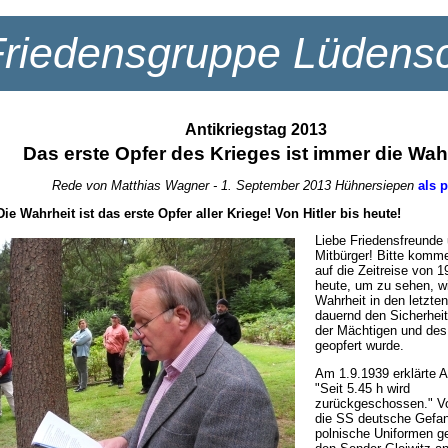
Friedensgruppe Lüdens
Antikriegstag 2013
Das erste Opfer des Krieges ist immer die Wah
Rede von Matthias Wagner - 1. September 2013 Hühnersiepen
als p
Die Wahrheit ist das erste Opfer aller Kriege! Von Hitler bis heute!
Liebe Friedensfreunde
Mitbürger! Bitte komm
auf die Zeitreise von 1
heute, um zu sehen, wi
Wahrheit in den letzte
dauernd den Sicherhei
der Mächtigen und des 
geopfert wurde.
Am 1.9.1939 erklärte Ad
"Seit 5.45 h wird
zurückgeschossen." Vo
die SS deutsche Gefan
polnische Uniformen ge