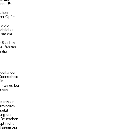
annt. Es
schen
der Opfer
n
viele
chrieben,
 hat die
 Stadt in
e, fehlten
n die
e
derlanden,
Lüdenscheid
ür
t man es bei
einen
minister
erhindern
setzt,
rung und
n Deutschen
pt nicht
utschen zur