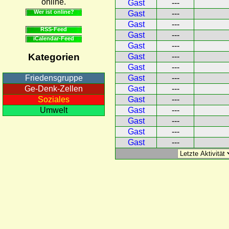
online.
Gast
---
Wer ist online?
Gast
---
Gast
---
RSS-Feed
Gast
---
iCalendar-Feed
Gast
---
Kategorien
Gast
---
Gast
---
Gast
---
Friedensgruppe
Gast
---
Ge-Denk-Zellen
Gast
---
Soziales
Gast
---
Umwelt
Gast
---
Gast
---
Gast
---