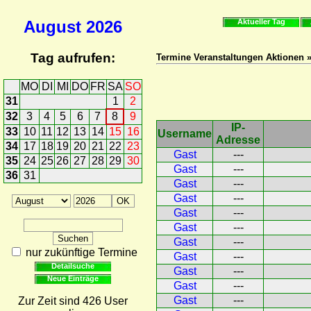
August
2026
Aktueller Tag
Tag aufrufen:
Termine Veranstaltungen Aktionen »
MO
DI
MI
DO
FR
SA
SO
31
1
2
32
3
4
5
6
7
8
9
IP-
33
10
11
12
13
14
15
16
Username
Adresse
34
17
18
19
20
21
22
23
Gast
---
35
24
25
26
27
28
29
30
Gast
---
36
31
Gast
---
Gast
---
Gast
---
Gast
---
Gast
---
nur zukünftige Termine
Gast
---
Detailsuche
Gast
---
Neue Einträge
Gast
---
Gast
---
Zur Zeit sind 426 User