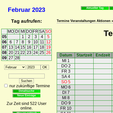
Februar
2023
Aktueller Tag
Tag aufrufen:
Termine Veranstaltungen Aktionen 
Te
MO
DI
MI
DO
FR
SA
SO
05
1
2
3
4
5
06
6
7
8
9
10
11
12
07
13
14
15
16
17
18
19
08
20
21
22
23
24
25
26
Datum
Startzeit
Endzeit
09
27
28
MI 1
DO 2
FR 3
SA 4
SO 5
nur zukünftige Termine
MO 6
Detailsuche
DI 7
Neue Einträge
MI 8
DO 9
Zur Zeit sind 522 User
online.
FR 10
Wer ist online?