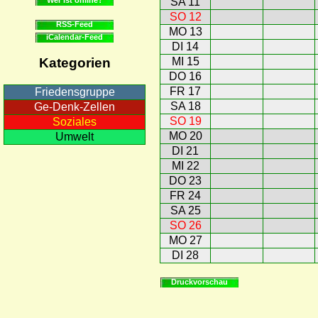
SA 11
SO 12
RSS-Feed
MO 13
iCalendar-Feed
DI 14
MI 15
Kategorien
DO 16
FR 17
Friedensgruppe
SA 18
Ge-Denk-Zellen
SO 19
Soziales
MO 20
Umwelt
DI 21
MI 22
DO 23
FR 24
SA 25
SO 26
MO 27
DI 28
Druckvorschau