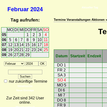
Februar
2024
Aktueller Tag
Tag aufrufen:
Termine Veranstaltungen Aktionen 
Te
MO
DI
MI
DO
FR
SA
SO
05
1
2
3
4
06
5
6
7
8
9
10
11
07
12
13
14
15
16
17
18
08
19
20
21
22
23
24
25
09
26
27
28
29
Datum
Startzeit
Endzeit
DO 1
FR 2
SA 3
SO 4
nur zukünftige Termine
MO 5
Detailsuche
DI 6
Neue Einträge
MI 7
Zur Zeit sind 342 User
DO 8
online.
FR 9
Wer ist online?