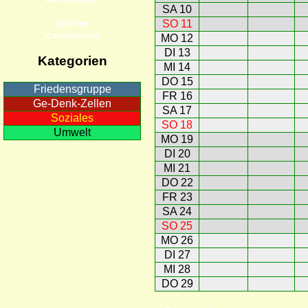
SA 10
SO 11
RSS-Feed
iCalendar-Feed
MO 12
DI 13
Kategorien
MI 14
DO 15
Friedensgruppe
FR 16
Ge-Denk-Zellen
SA 17
Soziales
SO 18
Umwelt
MO 19
DI 20
MI 21
DO 22
FR 23
SA 24
SO 25
MO 26
DI 27
MI 28
DO 29