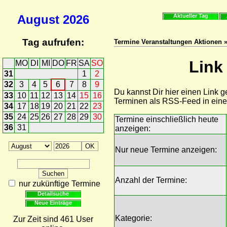
August
2026
Aktueller Tag
Tag aufrufen:
Termine Veranstaltungen Aktionen »
Link
MO
DI
MI
DO
FR
SA
SO
31
1
2
32
3
4
5
6
7
8
9
Du kannst Dir hier einen Link 
33
10
11
12
13
14
15
16
Terminen als RSS-Feed in ein
34
17
18
19
20
21
22
23
35
24
25
26
27
28
29
30
Termine einschließlich heute
36
31
anzeigen:
Nur neue Termine anzeigen:
Anzahl der Termine:
nur zukünftige Termine
Detailsuche
Neue Einträge
Kategorie:
Zur Zeit sind 461 User