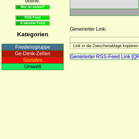
online.
Wer ist online?
RSS-Feed
iCalendar-Feed
Generierter Link:
Kategorien
Friedensgruppe
Ge-Denk-Zellen
Generierter RSS-Feed Link
[
Q
Soziales
Umwelt