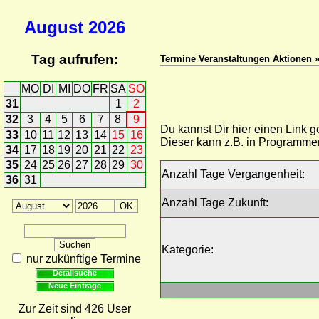
August
2026
Tag aufrufen:
Termine Veranstaltungen Aktionen »
MO
DI
MI
DO
FR
SA
SO
31
1
2
32
3
4
5
6
7
8
9
Du kannst Dir hier einen Link 
33
10
11
12
13
14
15
16
Dieser kann z.B. in Programme
34
17
18
19
20
21
22
23
35
24
25
26
27
28
29
30
Anzahl Tage Vergangenheit:
36
31
Anzahl Tage Zukunft:
Kategorie:
nur zukünftige Termine
Detailsuche
Neue Einträge
Zur Zeit sind 426 User