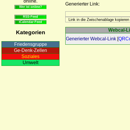
online.
Generierter Link:
Wer ist online?
RSS-Feed
iCalendar-Feed
Webcal-Lin
Kategorien
Generierter Webcal-Link
[
QRC
Friedensgruppe
Ge-Denk-Zellen
Soziales
Umwelt