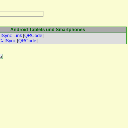
Android Tablets und Smartphones
alSync-Link
[
QRCode
]
CalSync
[
QRCode
]
17