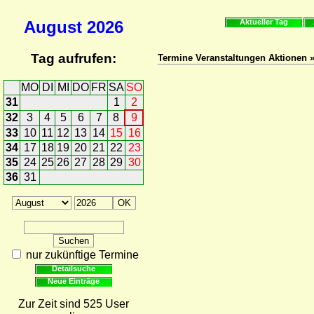
August
2026
Aktueller Tag
Tag aufrufen:
Termine Veranstaltungen Aktionen
MO
DI
MI
DO
FR
SA
SO
31
1
2
32
3
4
5
6
7
8
9
33
10
11
12
13
14
15
16
34
17
18
19
20
21
22
23
35
24
25
26
27
28
29
30
36
31
nur zukünftige Termine
Detailsuche
Neue Einträge
Zur Zeit sind 525 User