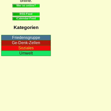
online.
Wer ist online?
RSS-Feed
iCalendar-Feed
Kategorien
Friedensgruppe
Ge-Denk-Zellen
Soziales
Umwelt