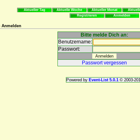
Aktueller Tag
Aktuelle Woche
Aktueller Monat
Aktuell
Registrieren
Anmelden
 » Anmelden
Bitte melde Dich an:
Benutzername:
Passwort:
Passwort vergessen
Powered by
Event-List 5.0.1
© 2003-20