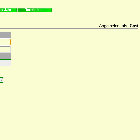
es Jahr
Terminliste
Angemeldet als:
Gast
17