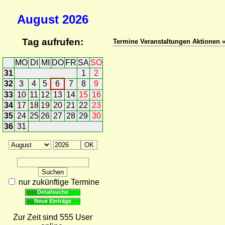
August
2026
Tag aufrufen:
Termine Veranstaltungen Aktionen
MO
DI
MI
DO
FR
SA
SO
31
1
2
32
3
4
5
6
7
8
9
33
10
11
12
13
14
15
16
34
17
18
19
20
21
22
23
35
24
25
26
27
28
29
30
36
31
nur zukünftige Termine
Detailsuche
Neue Einträge
Zur Zeit sind 555 User