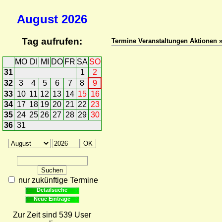
August
2026
Tag aufrufen:
Termine Veranstaltungen Aktionen
MO
DI
MI
DO
FR
SA
SO
31
1
2
32
3
4
5
6
7
8
9
33
10
11
12
13
14
15
16
34
17
18
19
20
21
22
23
35
24
25
26
27
28
29
30
36
31
nur zukünftige Termine
Detailsuche
Neue Einträge
Zur Zeit sind 539 User