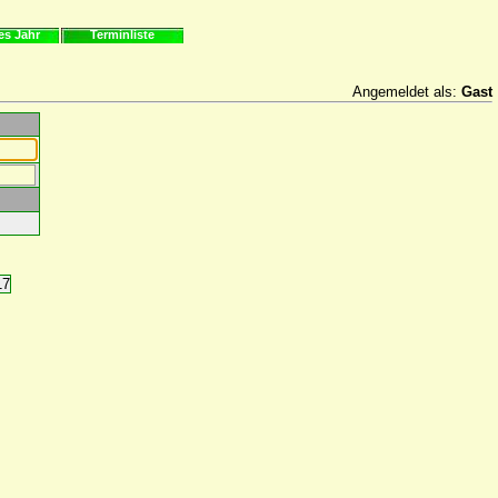
es Jahr
Terminliste
Angemeldet als:
Gast
17