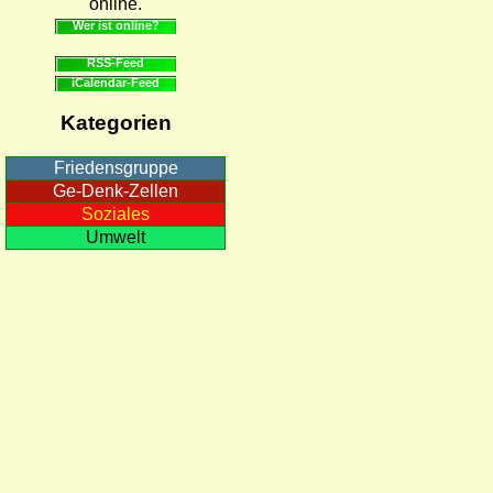
online.
Wer ist online?
RSS-Feed
iCalendar-Feed
Kategorien
Friedensgruppe
Ge-Denk-Zellen
Soziales
Umwelt