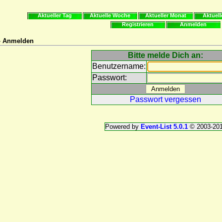
Aktueller Tag
Aktuelle Woche
Aktueller Monat
Aktuell
Registrieren
Anmelden
 » Anmelden
Bitte melde Dich an:
Benutzername:
Passwort:
Passwort vergessen
Powered by
Event-List 5.0.1
© 2003-20