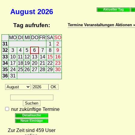
August
2026
Aktueller Tag
Tag aufrufen:
Termine Veranstaltungen Aktionen
MO
DI
MI
DO
FR
SA
SO
31
1
2
32
3
4
5
6
7
8
9
33
10
11
12
13
14
15
16
34
17
18
19
20
21
22
23
35
24
25
26
27
28
29
30
36
31
nur zukünftige Termine
Detailsuche
Neue Einträge
Zur Zeit sind 459 User