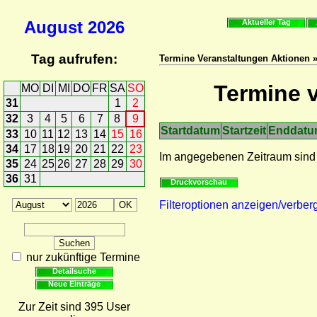
August
2026
Aktueller Tag
Tag aufrufen:
Termine Veranstaltungen Aktionen »
Termine v
MO
DI
MI
DO
FR
SA
SO
31
1
2
32
3
4
5
6
7
8
9
Startdatum
Startzeit
Enddat
33
10
11
12
13
14
15
16
34
17
18
19
20
21
22
23
Im angegebenen Zeitraum sind
35
24
25
26
27
28
29
30
36
31
Druckvorschau
Filteroptionen anzeigen/verber
nur zukünftige Termine
Detailsuche
Neue Einträge
Zur Zeit sind 395 User