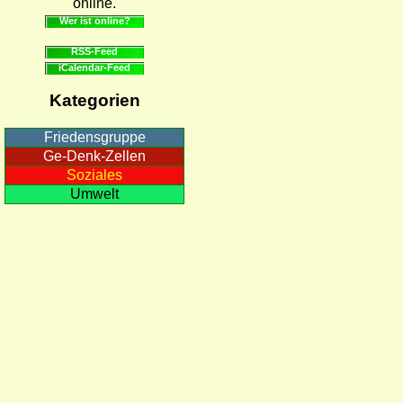
online.
Wer ist online?
RSS-Feed
iCalendar-Feed
Kategorien
Friedensgruppe
Ge-Denk-Zellen
Soziales
Umwelt