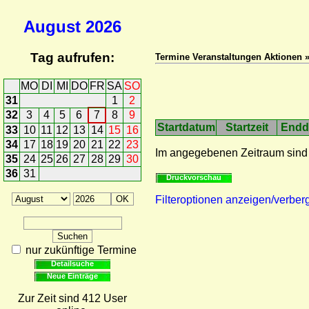
August
2026
Tag aufrufen:
Termine Veranstaltungen Aktionen »
MO
DI
MI
DO
FR
SA
SO
31
1
2
32
3
4
5
6
7
8
9
Startdatum
Startzeit
Endd
33
10
11
12
13
14
15
16
34
17
18
19
20
21
22
23
Im angegebenen Zeitraum sind
35
24
25
26
27
28
29
30
36
31
Druckvorschau
Filteroptionen anzeigen/verber
nur zukünftige Termine
Detailsuche
Neue Einträge
Zur Zeit sind 412 User