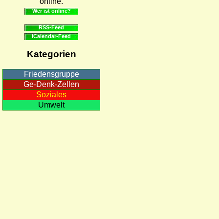
online.
Wer ist online?
RSS-Feed
iCalendar-Feed
Kategorien
Friedensgruppe
Ge-Denk-Zellen
Soziales
Umwelt