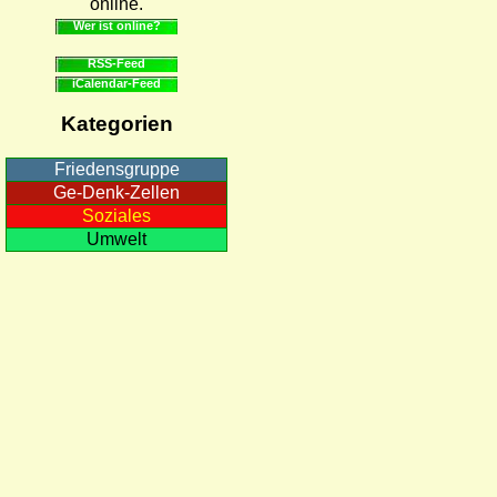
online.
Wer ist online?
RSS-Feed
iCalendar-Feed
Kategorien
Friedensgruppe
Ge-Denk-Zellen
Soziales
Umwelt