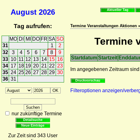
August
2026
Aktueller Tag
Tag aufrufen:
Termine Veranstaltungen Aktionen »
Termine v
MO
DI
MI
DO
FR
SA
SO
31
1
2
32
3
4
5
6
7
8
9
Startdatum
Startzeit
Enddat
33
10
11
12
13
14
15
16
34
17
18
19
20
21
22
23
Im angegebenen Zeitraum sind
35
24
25
26
27
28
29
30
36
31
Druckvorschau
Filteroptionen anzeigen/verber
nur zukünftige Termine
Detailsuche
Neue Einträge
Zur Zeit sind 343 User