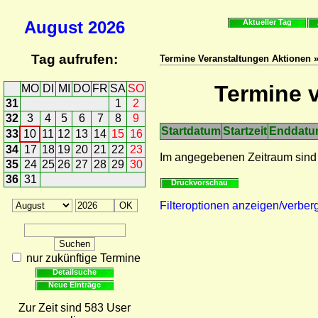
August
2026
Aktueller Tag
Tag aufrufen:
Termine Veranstaltungen Aktionen »
Termine v
MO
DI
MI
DO
FR
SA
SO
31
1
2
32
3
4
5
6
7
8
9
Startdatum
Startzeit
Enddat
33
10
11
12
13
14
15
16
34
17
18
19
20
21
22
23
Im angegebenen Zeitraum sind
35
24
25
26
27
28
29
30
36
31
Druckvorschau
Filteroptionen anzeigen/verber
nur zukünftige Termine
Detailsuche
Neue Einträge
Zur Zeit sind 583 User