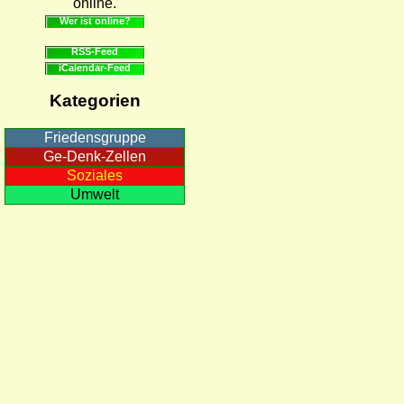
online.
Wer ist online?
RSS-Feed
iCalendar-Feed
Kategorien
Friedensgruppe
Ge-Denk-Zellen
Soziales
Umwelt