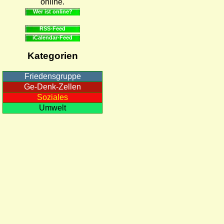
online.
Wer ist online?
RSS-Feed
iCalendar-Feed
Kategorien
Friedensgruppe
Ge-Denk-Zellen
Soziales
Umwelt