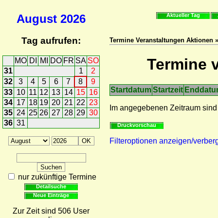
August
2026
Aktueller Tag
Tag aufrufen:
Termine Veranstaltungen Aktionen »
Termine v
MO
DI
MI
DO
FR
SA
SO
31
1
2
32
3
4
5
6
7
8
9
Startdatum
Startzeit
Enddat
33
10
11
12
13
14
15
16
34
17
18
19
20
21
22
23
Im angegebenen Zeitraum sind
35
24
25
26
27
28
29
30
36
31
Druckvorschau
Filteroptionen anzeigen/verber
nur zukünftige Termine
Detailsuche
Neue Einträge
Zur Zeit sind 506 User