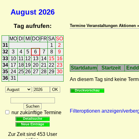
August
2026
Tag aufrufen:
Termine Veranstaltungen Aktionen 
MO
DI
MI
DO
FR
SA
SO
31
1
2
32
3
4
5
6
7
8
9
33
10
11
12
13
14
15
16
34
17
18
19
20
21
22
23
Startdatum
Startzeit
Endd
35
24
25
26
27
28
29
30
36
31
An diesem Tag sind keine Term
Druckvorschau
Filteroptionen anzeigen/verber
nur zukünftige Termine
Detailsuche
Neue Einträge
Zur Zeit sind 453 User