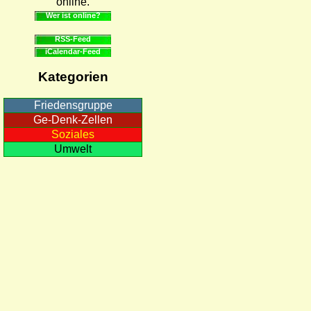
online.
Wer ist online?
RSS-Feed
iCalendar-Feed
Kategorien
Friedensgruppe
Ge-Denk-Zellen
Soziales
Umwelt