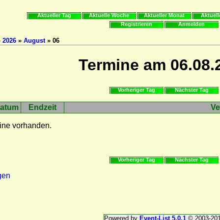
Aktueller Tag
Aktuelle Woche
Aktueller Monat
Aktuell
Registrieren
Anmelden
»
2026
»
August
» 06
Termine am 06.08.
Vorheriger Tag
Nächster Tag
atum
Endzeit
Ve
ine vorhanden.
Vorheriger Tag
Nächster Tag
gen
Powered by
Event-List 5.0.1
© 2003-20