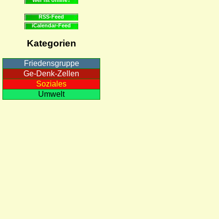
RSS-Feed
iCalendar-Feed
Kategorien
Friedensgruppe
Ge-Denk-Zellen
Soziales
Umwelt