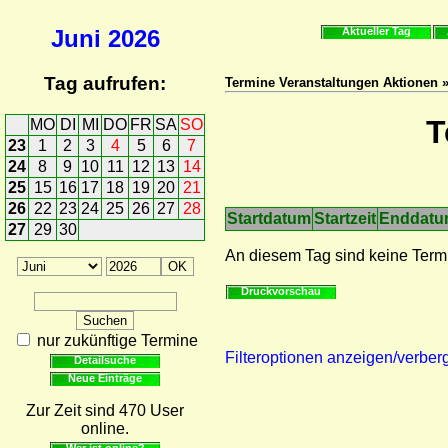
Juni
2026
Aktueller Tag
Tag aufrufen:
Termine Veranstaltungen Aktionen 
T
MO
DI
MI
DO
FR
SA
SO
23
1
2
3
4
5
6
7
24
8
9
10
11
12
13
14
25
15
16
17
18
19
20
21
26
22
23
24
25
26
27
28
Startdatum
Startzeit
Enddat
27
29
30
An diesem Tag sind keine Term
Druckvorschau
nur zukünftige Termine
Filteroptionen anzeigen/verber
Detailsuche
Neue Einträge
Zur Zeit sind 470 User
online.
Wer ist online?