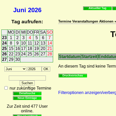
Juni
2026
Aktueller Tag
Tag aufrufen:
Termine Veranstaltungen Aktionen 
T
MO
DI
MI
DO
FR
SA
SO
23
1
2
3
4
5
6
7
24
8
9
10
11
12
13
14
25
15
16
17
18
19
20
21
26
22
23
24
25
26
27
28
Startdatum
Startzeit
Enddat
27
29
30
An diesem Tag sind keine Term
Druckvorschau
nur zukünftige Termine
Filteroptionen anzeigen/verber
Detailsuche
Neue Einträge
Zur Zeit sind 477 User
online.
Wer ist online?