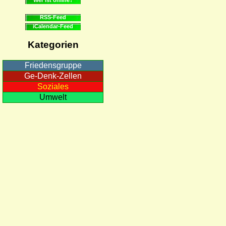
RSS-Feed
iCalendar-Feed
Kategorien
Friedensgruppe
Ge-Denk-Zellen
Soziales
Umwelt