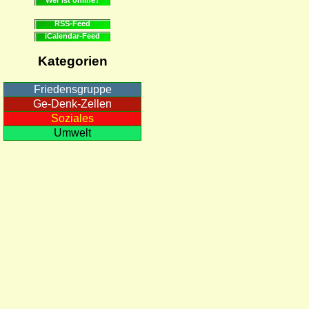
RSS-Feed
iCalendar-Feed
Kategorien
Friedensgruppe
Ge-Denk-Zellen
Soziales
Umwelt