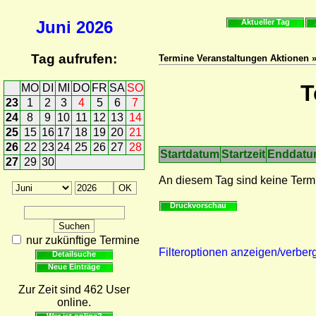
Juni
2026
Aktueller Tag
Tag aufrufen:
Termine Veranstaltungen Aktionen 
T
MO
DI
MI
DO
FR
SA
SO
23
1
2
3
4
5
6
7
24
8
9
10
11
12
13
14
25
15
16
17
18
19
20
21
26
22
23
24
25
26
27
28
Startdatum
Startzeit
Enddat
27
29
30
An diesem Tag sind keine Term
Druckvorschau
nur zukünftige Termine
Filteroptionen anzeigen/verber
Detailsuche
Neue Einträge
Zur Zeit sind 462 User
online.
Wer ist online?