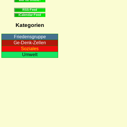
RSS-Feed
iCalendar-Feed
Kategorien
Friedensgruppe
Ge-Denk-Zellen
Soziales
Umwelt