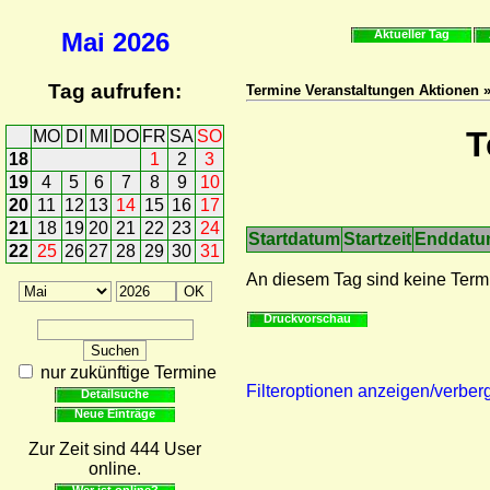
Mai
2026
Aktueller Tag
Tag aufrufen:
Termine Veranstaltungen Aktionen 
T
MO
DI
MI
DO
FR
SA
SO
18
1
2
3
19
4
5
6
7
8
9
10
20
11
12
13
14
15
16
17
21
18
19
20
21
22
23
24
Startdatum
Startzeit
Enddat
22
25
26
27
28
29
30
31
An diesem Tag sind keine Term
Druckvorschau
nur zukünftige Termine
Filteroptionen anzeigen/verber
Detailsuche
Neue Einträge
Zur Zeit sind 444 User
online.
Wer ist online?