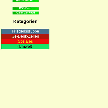
RSS-Feed
iCalendar-Feed
Kategorien
Friedensgruppe
Ge-Denk-Zellen
Soziales
Umwelt