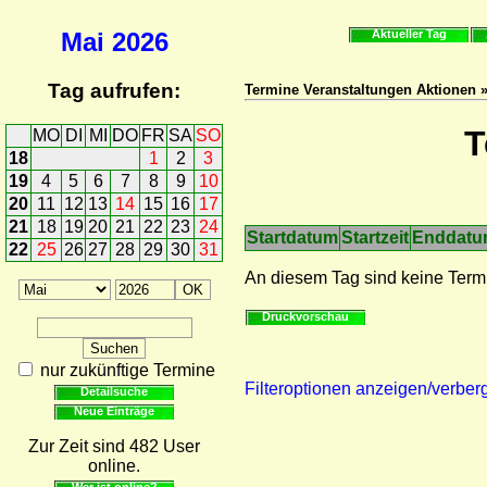
Mai
2026
Aktueller Tag
Tag aufrufen:
Termine Veranstaltungen Aktionen 
T
MO
DI
MI
DO
FR
SA
SO
18
1
2
3
19
4
5
6
7
8
9
10
20
11
12
13
14
15
16
17
21
18
19
20
21
22
23
24
Startdatum
Startzeit
Enddat
22
25
26
27
28
29
30
31
An diesem Tag sind keine Term
Druckvorschau
nur zukünftige Termine
Filteroptionen anzeigen/verber
Detailsuche
Neue Einträge
Zur Zeit sind 482 User
online.
Wer ist online?