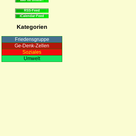
RSS-Feed
iCalendar-Feed
Kategorien
Friedensgruppe
Ge-Denk-Zellen
Soziales
Umwelt