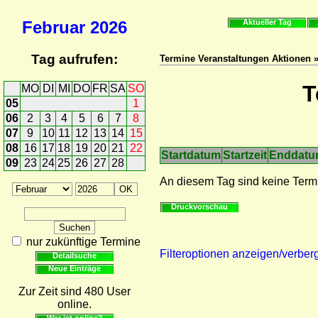
Februar
2026
Aktueller Tag
Tag aufrufen:
Termine Veranstaltungen Aktionen 
T
MO
DI
MI
DO
FR
SA
SO
05
1
06
2
3
4
5
6
7
8
07
9
10
11
12
13
14
15
08
16
17
18
19
20
21
22
Startdatum
Startzeit
Enddat
09
23
24
25
26
27
28
An diesem Tag sind keine Term
Druckvorschau
nur zukünftige Termine
Filteroptionen anzeigen/verber
Detailsuche
Neue Einträge
Zur Zeit sind 480 User
online.
Wer ist online?