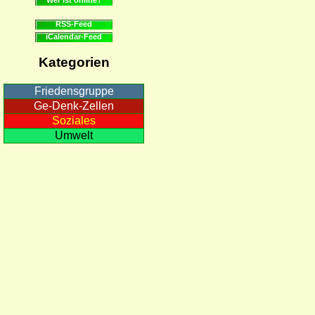
RSS-Feed
iCalendar-Feed
Kategorien
Friedensgruppe
Ge-Denk-Zellen
Soziales
Umwelt