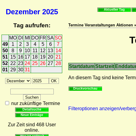
Dezember
2025
Aktueller Tag
Tag aufrufen:
Termine Veranstaltungen Aktionen 
T
MO
DI
MI
DO
FR
SA
SO
49
1
2
3
4
5
6
7
50
8
9
10
11
12
13
14
51
15
16
17
18
19
20
21
52
22
23
24
25
26
27
28
Startdatum
Startzeit
Enddat
01
29
30
31
An diesem Tag sind keine Term
Druckvorschau
nur zukünftige Termine
Filteroptionen anzeigen/verber
Detailsuche
Neue Einträge
Zur Zeit sind 468 User
online.
Wer ist online?