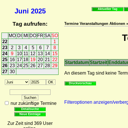
Juni
2025
Aktueller Tag
Tag aufrufen:
Termine Veranstaltungen Aktionen 
T
MO
DI
MI
DO
FR
SA
SO
22
1
23
2
3
4
5
6
7
8
24
9
10
11
12
13
14
15
25
16
17
18
19
20
21
22
Startdatum
Startzeit
Enddat
26
23
24
25
26
27
28
29
27
30
An diesem Tag sind keine Term
Druckvorschau
Filteroptionen anzeigen/verber
nur zukünftige Termine
Detailsuche
Neue Einträge
Zur Zeit sind 369 User