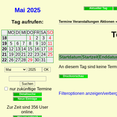
Mai
2025
Aktueller Tag
Tag aufrufen:
Termine Veranstaltungen Aktionen 
T
MO
DI
MI
DO
FR
SA
SO
18
1
2
3
4
19
5
6
7
8
9
10
11
20
12
13
14
15
16
17
18
21
19
20
21
22
23
24
25
Startdatum
Startzeit
Enddat
22
26
27
28
29
30
31
An diesem Tag sind keine Term
Druckvorschau
nur zukünftige Termine
Filteroptionen anzeigen/verber
Detailsuche
Neue Einträge
Zur Zeit sind 356 User
online.
Wer ist online?