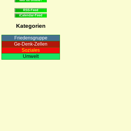
RSS-Feed
iCalendar-Feed
Kategorien
Friedensgruppe
Ge-Denk-Zellen
Soziales
Umwelt