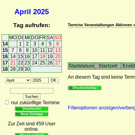
April
2025
Tag aufrufen:
Termine Veranstaltungen Aktionen 
MO
DI
MI
DO
FR
SA
SO
14
1
2
3
4
5
6
15
7
8
9
10
11
12
13
16
14
15
16
17
18
19
20
17
21
22
23
24
25
26
27
Startdatum
Startzeit
Endd
18
28
29
30
An diesem Tag sind keine Term
Druckvorschau
nur zukünftige Termine
Filteroptionen anzeigen/verber
Detailsuche
Neue Einträge
Zur Zeit sind 459 User
online.
Wer ist online?