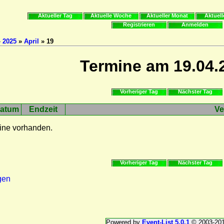
Aktueller Tag
Aktuelle Woche
Aktueller Monat
Aktuell
Registrieren
Anmelden
»
2025
»
April
» 19
Termine am 19.04.
Vorheriger Tag
Nächster Tag
atum
Endzeit
Ve
ine vorhanden.
Vorheriger Tag
Nächster Tag
gen
Powered by
Event-List 5.0.1
© 2003-20