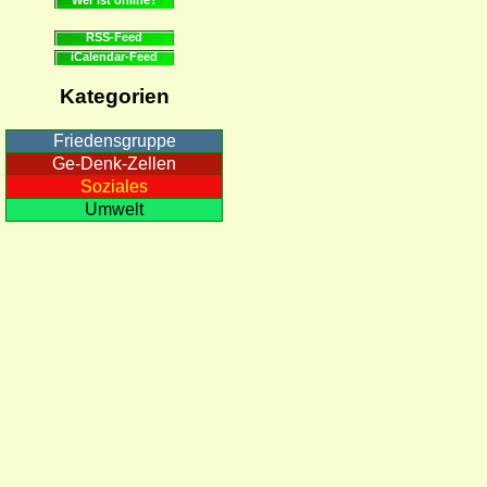
RSS-Feed
iCalendar-Feed
Kategorien
Friedensgruppe
Ge-Denk-Zellen
Soziales
Umwelt