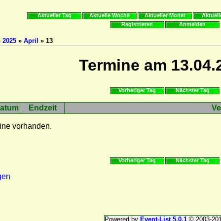
Aktueller Tag
Aktuelle Woche
Aktueller Monat
Aktuell
Registrieren
Anmelden
»
2025
»
April
» 13
Termine am 13.04.
Vorheriger Tag
Nächster Tag
atum
Endzeit
Ve
ine vorhanden.
Vorheriger Tag
Nächster Tag
gen
Powered by
Event-List 5.0.1
© 2003-20