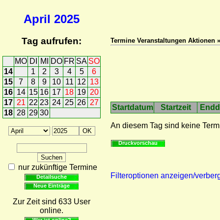
April
2025
Tag aufrufen:
Termine Veranstaltungen Aktionen 
MO
DI
MI
DO
FR
SA
SO
14
1
2
3
4
5
6
15
7
8
9
10
11
12
13
16
14
15
16
17
18
19
20
17
21
22
23
24
25
26
27
Startdatum
Startzeit
Endd
18
28
29
30
An diesem Tag sind keine Term
Druckvorschau
nur zukünftige Termine
Filteroptionen anzeigen/verber
Detailsuche
Neue Einträge
Zur Zeit sind 633 User
online.
Wer ist online?