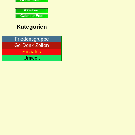
RSS-Feed
iCalendar-Feed
Kategorien
Friedensgruppe
Ge-Denk-Zellen
Soziales
Umwelt