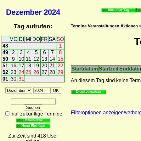
Dezember
2024
Aktueller Tag
Tag aufrufen:
Termine Veranstaltungen Aktionen 
T
MO
DI
MI
DO
FR
SA
SO
48
1
49
2
3
4
5
6
7
8
50
9
10
11
12
13
14
15
51
16
17
18
19
20
21
22
Startdatum
Startzeit
Enddat
52
23
24
25
26
27
28
29
01
30
31
An diesem Tag sind keine Term
Druckvorschau
Filteroptionen anzeigen/verber
nur zukünftige Termine
Detailsuche
Neue Einträge
Zur Zeit sind 418 User