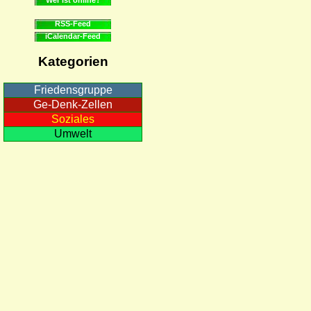
RSS-Feed
iCalendar-Feed
Kategorien
Friedensgruppe
Ge-Denk-Zellen
Soziales
Umwelt