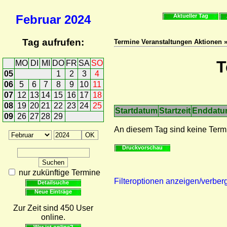
Februar
2024
Aktueller Tag
Tag aufrufen:
Termine Veranstaltungen Aktionen 
T
MO
DI
MI
DO
FR
SA
SO
05
1
2
3
4
06
5
6
7
8
9
10
11
07
12
13
14
15
16
17
18
08
19
20
21
22
23
24
25
Startdatum
Startzeit
Enddat
09
26
27
28
29
An diesem Tag sind keine Term
Druckvorschau
nur zukünftige Termine
Filteroptionen anzeigen/verber
Detailsuche
Neue Einträge
Zur Zeit sind 450 User
online.
Wer ist online?