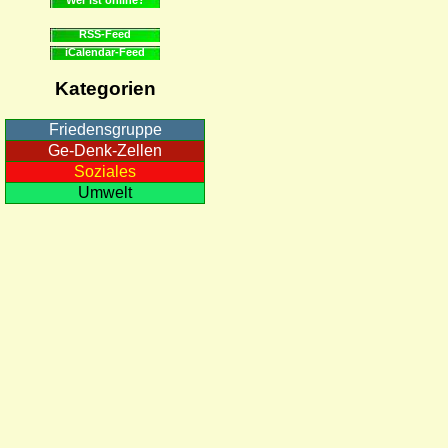
RSS-Feed
iCalendar-Feed
Kategorien
Friedensgruppe
Ge-Denk-Zellen
Soziales
Umwelt