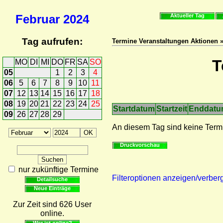
Februar
2024
Aktueller Tag
Tag aufrufen:
Termine Veranstaltungen Aktionen 
T
MO
DI
MI
DO
FR
SA
SO
05
1
2
3
4
06
5
6
7
8
9
10
11
07
12
13
14
15
16
17
18
08
19
20
21
22
23
24
25
Startdatum
Startzeit
Enddat
09
26
27
28
29
An diesem Tag sind keine Term
Druckvorschau
nur zukünftige Termine
Filteroptionen anzeigen/verber
Detailsuche
Neue Einträge
Zur Zeit sind 626 User
online.
Wer ist online?