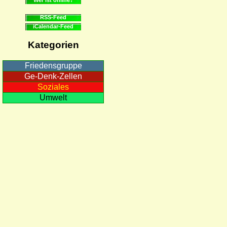
RSS-Feed
iCalendar-Feed
Kategorien
Friedensgruppe
Ge-Denk-Zellen
Soziales
Umwelt