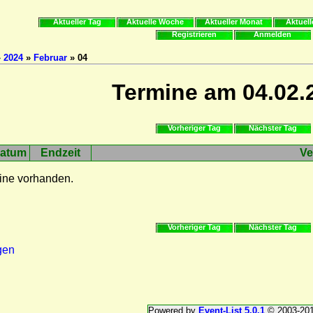
Aktueller Tag
Aktuelle Woche
Aktueller Monat
Aktuell
Registrieren
Anmelden
»
2024
»
Februar
» 04
Termine am 04.02.
Vorheriger Tag
Nächster Tag
atum
Endzeit
Ve
ine vorhanden.
Vorheriger Tag
Nächster Tag
gen
Powered by
Event-List 5.0.1
© 2003-20