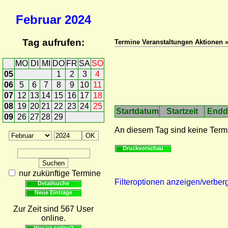
Februar
2024
Tag aufrufen:
Termine Veranstaltungen Aktionen 
MO
DI
MI
DO
FR
SA
SO
05
1
2
3
4
06
5
6
7
8
9
10
11
07
12
13
14
15
16
17
18
08
19
20
21
22
23
24
25
Startdatum
Startzeit
Endd
09
26
27
28
29
An diesem Tag sind keine Term
Druckvorschau
nur zukünftige Termine
Filteroptionen anzeigen/verber
Detailsuche
Neue Einträge
Zur Zeit sind 567 User
online.
Wer ist online?