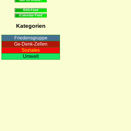
RSS-Feed
iCalendar-Feed
Kategorien
Friedensgruppe
Ge-Denk-Zellen
Soziales
Umwelt