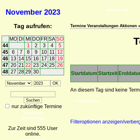
November
2023
Aktueller Tag
Tag aufrufen:
Termine Veranstaltungen Aktionen 
T
MO
DI
MI
DO
FR
SA
SO
44
1
2
3
4
5
45
6
7
8
9
10
11
12
46
13
14
15
16
17
18
19
47
20
21
22
23
24
25
26
48
27
28
29
30
Startdatum
Startzeit
Enddat
An diesem Tag sind keine Term
Druckvorschau
nur zukünftige Termine
Detailsuche
Neue Einträge
Filteroptionen anzeigen/verber
Zur Zeit sind 555 User
online.
Wer ist online?