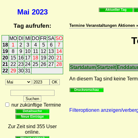
Mai
2023
Aktueller Tag
Tag aufrufen:
Termine Veranstaltungen Aktionen 
T
MO
DI
MI
DO
FR
SA
SO
18
1
2
3
4
5
6
7
19
8
9
10
11
12
13
14
20
15
16
17
18
19
20
21
21
22
23
24
25
26
27
28
Startdatum
Startzeit
Enddat
22
29
30
31
An diesem Tag sind keine Term
Druckvorschau
nur zukünftige Termine
Filteroptionen anzeigen/verber
Detailsuche
Neue Einträge
Zur Zeit sind 355 User
online.
Wer ist online?