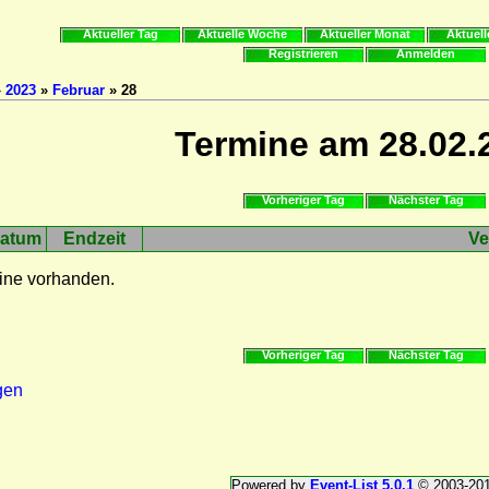
Aktueller Tag
Aktuelle Woche
Aktueller Monat
Aktuell
Registrieren
Anmelden
»
2023
»
Februar
» 28
Termine am 28.02.
Vorheriger Tag
Nächster Tag
atum
Endzeit
Ve
ine vorhanden.
Vorheriger Tag
Nächster Tag
gen
Powered by
Event-List 5.0.1
© 2003-20