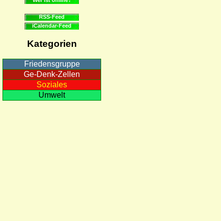
RSS-Feed
iCalendar-Feed
Kategorien
Friedensgruppe
Ge-Denk-Zellen
Soziales
Umwelt