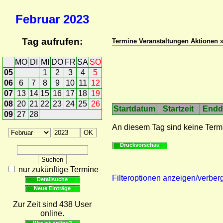
Februar
2023
Tag aufrufen:
Termine Veranstaltungen Aktionen 
MO
DI
MI
DO
FR
SA
SO
05
1
2
3
4
5
06
6
7
8
9
10
11
12
07
13
14
15
16
17
18
19
08
20
21
22
23
24
25
26
Startdatum
Startzeit
Endd
09
27
28
An diesem Tag sind keine Term
Druckvorschau
nur zukünftige Termine
Filteroptionen anzeigen/verber
Detailsuche
Neue Einträge
Zur Zeit sind 438 User
online.
Wer ist online?