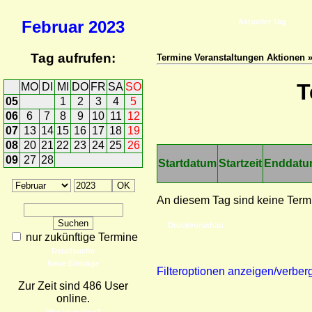
Februar
2023
Aktueller Tag
Tag aufrufen:
Termine Veranstaltungen Aktionen 
T
MO
DI
MI
DO
FR
SA
SO
05
1
2
3
4
5
06
6
7
8
9
10
11
12
07
13
14
15
16
17
18
19
08
20
21
22
23
24
25
26
09
27
28
Startdatum
Startzeit
Enddat
An diesem Tag sind keine Term
Druckvorschau
nur zukünftige Termine
Detailsuche
Neue Einträge
Filteroptionen anzeigen/verber
Zur Zeit sind 486 User
online.
Wer ist online?