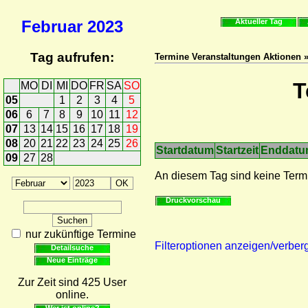
Februar
2023
Aktueller Tag
Tag aufrufen:
Termine Veranstaltungen Aktionen 
T
MO
DI
MI
DO
FR
SA
SO
05
1
2
3
4
5
06
6
7
8
9
10
11
12
07
13
14
15
16
17
18
19
08
20
21
22
23
24
25
26
Startdatum
Startzeit
Enddat
09
27
28
An diesem Tag sind keine Term
Druckvorschau
nur zukünftige Termine
Filteroptionen anzeigen/verber
Detailsuche
Neue Einträge
Zur Zeit sind 425 User
online.
Wer ist online?