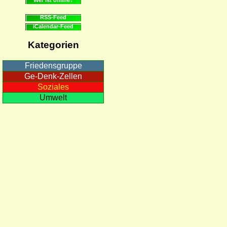
RSS-Feed
iCalendar-Feed
Kategorien
Friedensgruppe
Ge-Denk-Zellen
Soziales
Umwelt