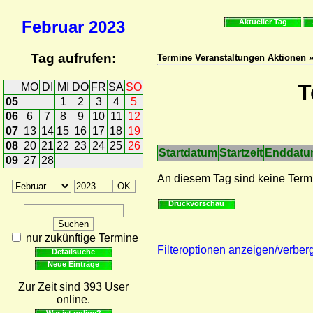
Februar
2023
Aktueller Tag
Tag aufrufen:
Termine Veranstaltungen Aktionen 
T
MO
DI
MI
DO
FR
SA
SO
05
1
2
3
4
5
06
6
7
8
9
10
11
12
07
13
14
15
16
17
18
19
08
20
21
22
23
24
25
26
Startdatum
Startzeit
Enddat
09
27
28
An diesem Tag sind keine Term
Druckvorschau
nur zukünftige Termine
Filteroptionen anzeigen/verber
Detailsuche
Neue Einträge
Zur Zeit sind 393 User
online.
Wer ist online?