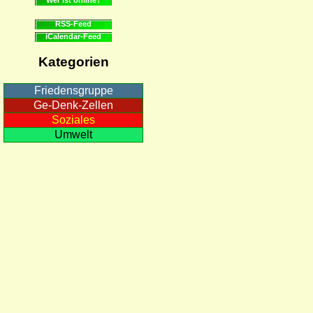
RSS-Feed
iCalendar-Feed
Kategorien
Friedensgruppe
Ge-Denk-Zellen
Soziales
Umwelt