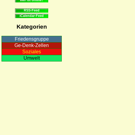
RSS-Feed
iCalendar-Feed
Kategorien
Friedensgruppe
Ge-Denk-Zellen
Soziales
Umwelt