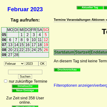
Februar
2023
Aktueller Tag
Tag aufrufen:
Termine Veranstaltungen Aktionen 
T
MO
DI
MI
DO
FR
SA
SO
05
1
2
3
4
5
06
6
7
8
9
10
11
12
07
13
14
15
16
17
18
19
08
20
21
22
23
24
25
26
Startdatum
Startzeit
Enddat
09
27
28
An diesem Tag sind keine Term
Druckvorschau
nur zukünftige Termine
Filteroptionen anzeigen/verber
Detailsuche
Neue Einträge
Zur Zeit sind 358 User
online.
Wer ist online?