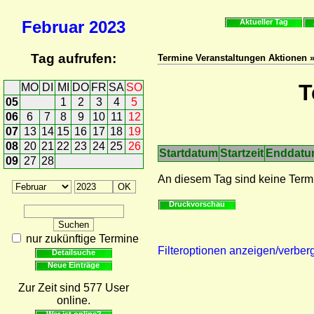
Februar
2023
Aktueller Tag
Tag aufrufen:
Termine Veranstaltungen Aktionen 
T
MO
DI
MI
DO
FR
SA
SO
05
1
2
3
4
5
06
6
7
8
9
10
11
12
07
13
14
15
16
17
18
19
08
20
21
22
23
24
25
26
Startdatum
Startzeit
Enddat
09
27
28
An diesem Tag sind keine Term
Druckvorschau
nur zukünftige Termine
Filteroptionen anzeigen/verber
Detailsuche
Neue Einträge
Zur Zeit sind 577 User
online.
Wer ist online?