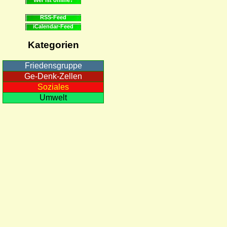
RSS-Feed
iCalendar-Feed
Kategorien
Friedensgruppe
Ge-Denk-Zellen
Soziales
Umwelt