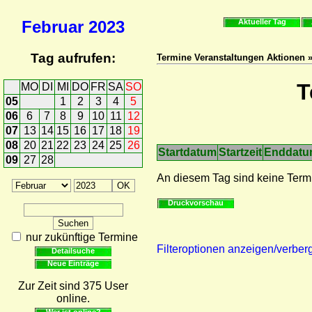
Februar
2023
Aktueller Tag
Tag aufrufen:
Termine Veranstaltungen Aktionen 
T
MO
DI
MI
DO
FR
SA
SO
05
1
2
3
4
5
06
6
7
8
9
10
11
12
07
13
14
15
16
17
18
19
08
20
21
22
23
24
25
26
Startdatum
Startzeit
Enddat
09
27
28
An diesem Tag sind keine Term
Druckvorschau
nur zukünftige Termine
Filteroptionen anzeigen/verber
Detailsuche
Neue Einträge
Zur Zeit sind 375 User
online.
Wer ist online?