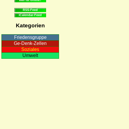
RSS-Feed
iCalendar-Feed
Kategorien
Friedensgruppe
Ge-Denk-Zellen
Soziales
Umwelt