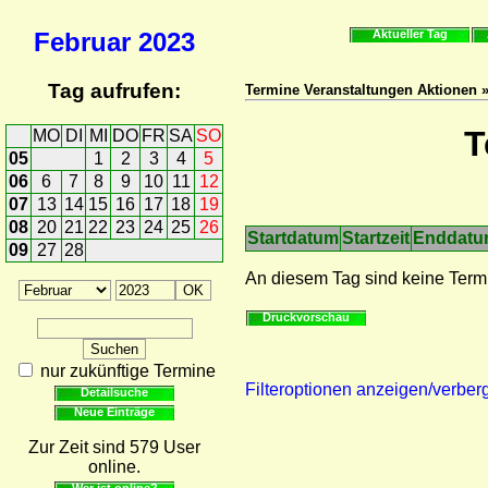
Februar
2023
Aktueller Tag
Tag aufrufen:
Termine Veranstaltungen Aktionen 
T
MO
DI
MI
DO
FR
SA
SO
05
1
2
3
4
5
06
6
7
8
9
10
11
12
07
13
14
15
16
17
18
19
08
20
21
22
23
24
25
26
Startdatum
Startzeit
Enddat
09
27
28
An diesem Tag sind keine Term
Druckvorschau
nur zukünftige Termine
Filteroptionen anzeigen/verber
Detailsuche
Neue Einträge
Zur Zeit sind 579 User
online.
Wer ist online?