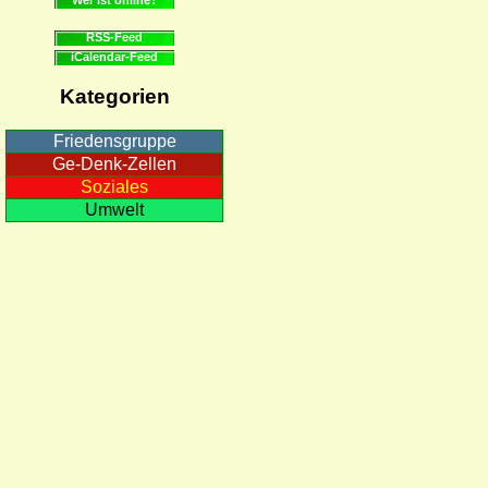
RSS-Feed
iCalendar-Feed
Kategorien
Friedensgruppe
Ge-Denk-Zellen
Soziales
Umwelt