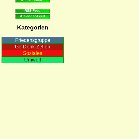
RSS-Feed
iCalendar-Feed
Kategorien
Friedensgruppe
Ge-Denk-Zellen
Soziales
Umwelt