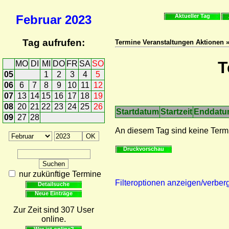
Februar
2023
Aktueller Tag
Tag aufrufen:
Termine Veranstaltungen Aktionen 
T
MO
DI
MI
DO
FR
SA
SO
05
1
2
3
4
5
06
6
7
8
9
10
11
12
07
13
14
15
16
17
18
19
08
20
21
22
23
24
25
26
Startdatum
Startzeit
Enddat
09
27
28
An diesem Tag sind keine Term
Druckvorschau
nur zukünftige Termine
Filteroptionen anzeigen/verber
Detailsuche
Neue Einträge
Zur Zeit sind 307 User
online.
Wer ist online?