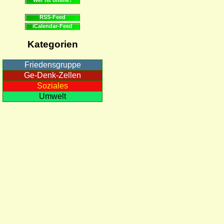
RSS-Feed
iCalendar-Feed
Kategorien
Friedensgruppe
Ge-Denk-Zellen
Soziales
Umwelt