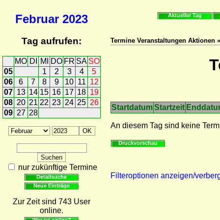
Februar
2023
Aktueller Tag
Tag aufrufen:
Termine Veranstaltungen Aktionen 
T
MO
DI
MI
DO
FR
SA
SO
05
1
2
3
4
5
06
6
7
8
9
10
11
12
07
13
14
15
16
17
18
19
08
20
21
22
23
24
25
26
Startdatum
Startzeit
Enddat
09
27
28
An diesem Tag sind keine Term
Druckvorschau
nur zukünftige Termine
Filteroptionen anzeigen/verber
Detailsuche
Neue Einträge
Zur Zeit sind 743 User
online.
Wer ist online?