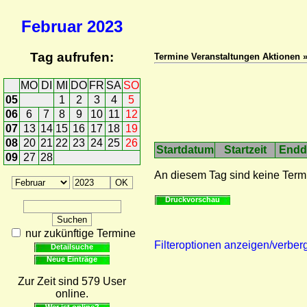
Februar
2023
Tag aufrufen:
Termine Veranstaltungen Aktionen 
MO
DI
MI
DO
FR
SA
SO
05
1
2
3
4
5
06
6
7
8
9
10
11
12
07
13
14
15
16
17
18
19
08
20
21
22
23
24
25
26
Startdatum
Startzeit
Endd
09
27
28
An diesem Tag sind keine Term
Druckvorschau
nur zukünftige Termine
Filteroptionen anzeigen/verber
Detailsuche
Neue Einträge
Zur Zeit sind 579 User
online.
Wer ist online?