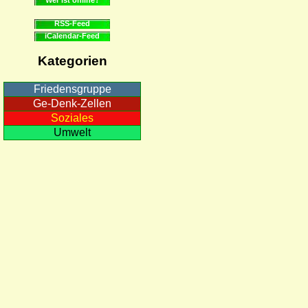
RSS-Feed
iCalendar-Feed
Kategorien
Friedensgruppe
Ge-Denk-Zellen
Soziales
Umwelt