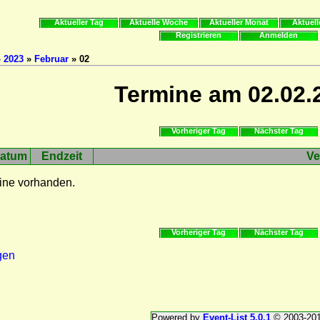
Aktueller Tag
Aktuelle Woche
Aktueller Monat
Aktuell
Registrieren
Anmelden
»
2023
»
Februar
» 02
Termine am 02.02.
Vorheriger Tag
Nächster Tag
atum
Endzeit
Ve
ine vorhanden.
Vorheriger Tag
Nächster Tag
gen
Powered by
Event-List 5.0.1
© 2003-20