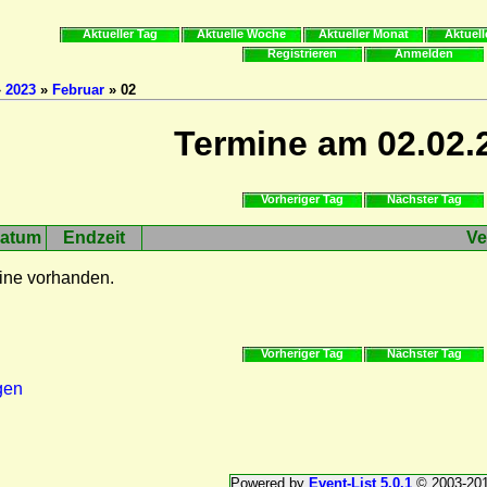
Aktueller Tag
Aktuelle Woche
Aktueller Monat
Aktuell
Registrieren
Anmelden
»
2023
»
Februar
» 02
Termine am 02.02.
Vorheriger Tag
Nächster Tag
atum
Endzeit
Ve
ine vorhanden.
Vorheriger Tag
Nächster Tag
gen
Powered by
Event-List 5.0.1
© 2003-20