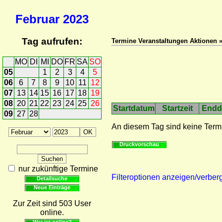
Februar
2023
Tag aufrufen:
Termine Veranstaltungen Aktionen 
MO
DI
MI
DO
FR
SA
SO
05
1
2
3
4
5
06
6
7
8
9
10
11
12
07
13
14
15
16
17
18
19
08
20
21
22
23
24
25
26
Startdatum
Startzeit
Endd
09
27
28
An diesem Tag sind keine Term
Druckvorschau
nur zukünftige Termine
Filteroptionen anzeigen/verber
Detailsuche
Neue Einträge
Zur Zeit sind 503 User
online.
Wer ist online?