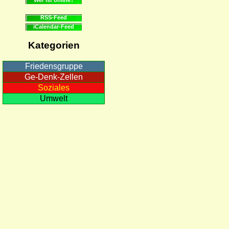
RSS-Feed
iCalendar-Feed
Kategorien
Friedensgruppe
Ge-Denk-Zellen
Soziales
Umwelt