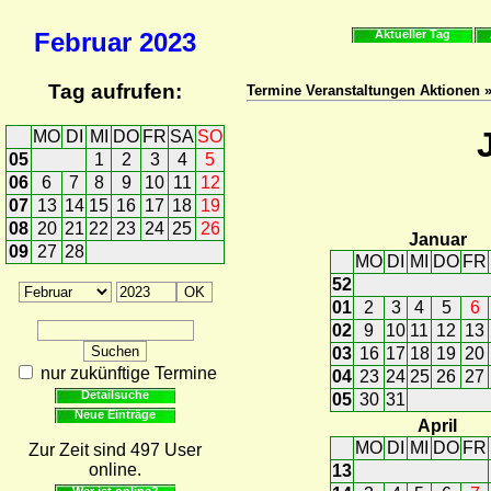
Februar
2023
Aktueller Tag
Tag aufrufen:
Termine Veranstaltungen Aktionen 
MO
DI
MI
DO
FR
SA
SO
05
1
2
3
4
5
06
6
7
8
9
10
11
12
07
13
14
15
16
17
18
19
08
20
21
22
23
24
25
26
Januar
09
27
28
MO
DI
MI
DO
FR
52
01
2
3
4
5
6
02
9
10
11
12
13
03
16
17
18
19
20
nur zukünftige Termine
04
23
24
25
26
27
Detailsuche
05
30
31
Neue Einträge
April
MO
DI
MI
DO
FR
Zur Zeit sind 497 User
online.
13
Wer ist online?