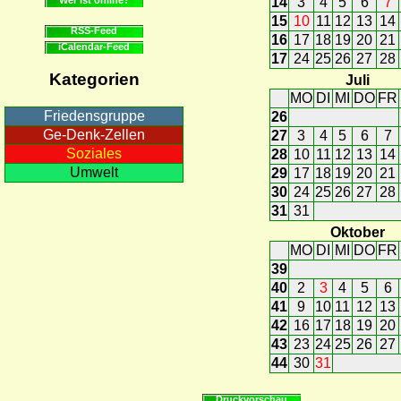
14
3
4
5
6
7
15
10
11
12
13
14
RSS-Feed
16
17
18
19
20
21
iCalendar-Feed
17
24
25
26
27
28
Kategorien
Juli
MO
DI
MI
DO
FR
Friedensgruppe
26
Ge-Denk-Zellen
27
3
4
5
6
7
Soziales
28
10
11
12
13
14
Umwelt
29
17
18
19
20
21
30
24
25
26
27
28
31
31
Oktober
MO
DI
MI
DO
FR
39
40
2
3
4
5
6
41
9
10
11
12
13
42
16
17
18
19
20
43
23
24
25
26
27
44
30
31
Druckvorschau