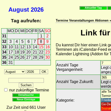
August
2026
Aktueller Tag
Tag aufrufen:
Termine Veranstaltungen Aktionen »
Link fü
MO
DI
MI
DO
FR
SA
SO
31
1
2
32
3
4
5
6
7
8
9
Du kannst Dir hier einen Link 
33
10
11
12
13
14
15
16
Terminen als iCalendar-Feed er
34
17
18
19
20
21
22
23
Kalender Lightning (Addon für
35
24
25
26
27
28
29
30
36
31
Anzahl Tage
Legt 
Vergangenheit:
angez
Anzahl Tage Zukunft:
Legt 
werde
nur zukünftige Termine
Detailsuche
Neue Einträge
Kategorie:
Zur Zeit sind 661 User