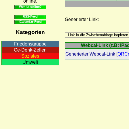
online.
Wer ist online?
RSS-Feed
Generierter Link:
iCalendar-Feed
Kategorien
Friedensgruppe
Webcal-Link (z.B: iPad
Ge-Denk-Zellen
Generierter Webcal-Link
[
QRC
Soziales
Umwelt